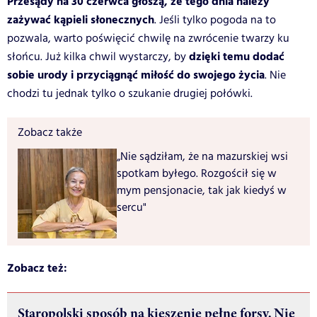
Przesądy na 30 czerwca głoszą, że tego dnia należy
zażywać kąpieli słonecznych
. Jeśli tylko pogoda na to
pozwala, warto poświęcić chwilę na zwrócenie twarzy ku
dzięki temu dodać
słońcu. Już kilka chwil wystarczy, by
sobie urody i przyciągnąć miłość do swojego życia
. Nie
chodzi tu jednak tylko o szukanie drugiej połówki.
Zobacz także
„Nie sądziłam, że na mazurskiej wsi
spotkam byłego. Rozgościł się w
mym pensjonacie, tak jak kiedyś w
sercu"
Zobacz też:
Staropolski sposób na kieszenie pełne forsy. Nie