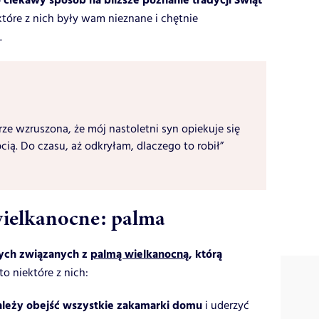
 ciekawy sposób na bliższe poznanie tradycji Świąt
które z nich były wam nieznane i chętnie
.
rze wzruszona, że mój nastoletni syn opiekuje się
ią. Do czasu, aż odkryłam, dlaczego to robił”
wielkanocne: palma
nych związanych z
palmą wielkanocną
, którą
o niektóre z nich:
ależy obejść wszystkie zakamarki domu
i uderzyć