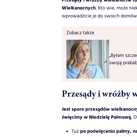
Przesądy i wróżby wielkanocne to
Wielkanocnych
. Kto wie, może nie
wprowadzicie je do swoich domów
Zobacz także
„Byłam szcze
swoją prababc
Przesądy i wróżby 
Jest sporo przesądów wielkanoc
święcimy w Niedzielę Palmową.
Ot
po poświęceniu palmy, n
Tuż