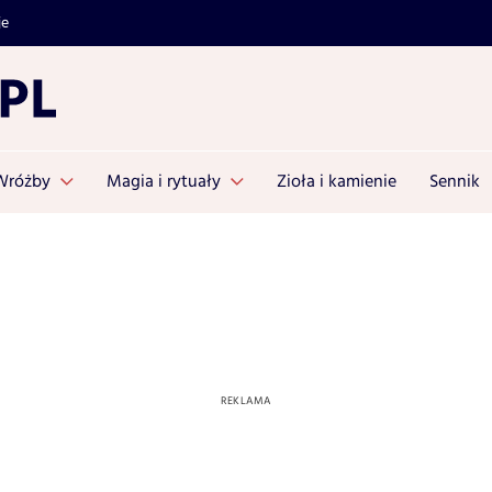
je
Wróżby
Magia i rytuały
Zioła i kamienie
Sennik