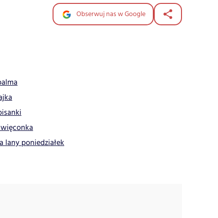
Obserwuj nas w Google
palma
ajka
pisanki
 święconka
a lany poniedziałek