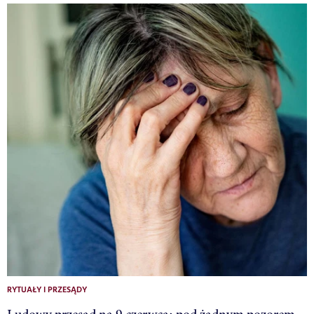
RYTUAŁY I PRZESĄDY