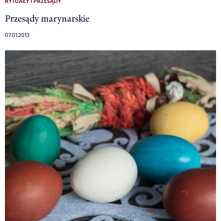
RYTUAŁY I PRZESĄDY
Przesądy marynarskie
07.01.2013