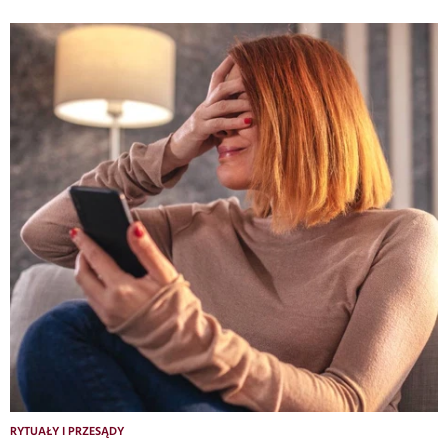
RYTUAŁY I PRZESĄDY