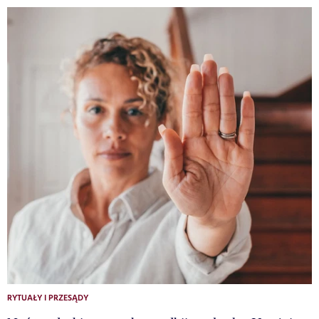
RYTUAŁY I PRZESĄDY