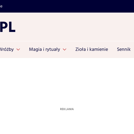
je
Wróżby
Magia i rytuały
Zioła i kamienie
Sennik