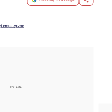
Obserwuj nas w Google
iej empatyczne