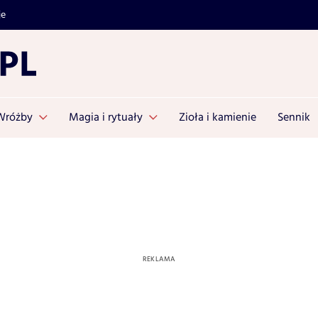
je
Wróżby
Magia i rytuały
Zioła i kamienie
Sennik