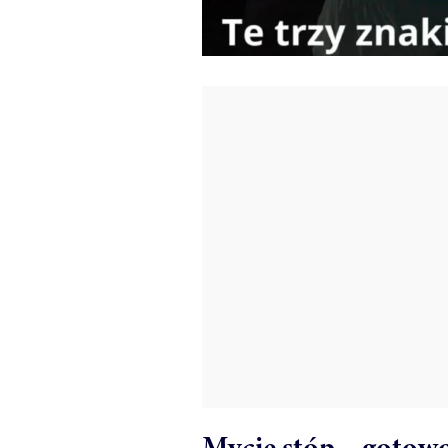
Mycie stóp – gotowo