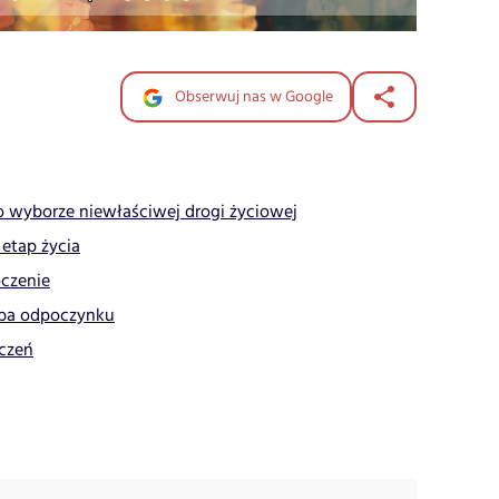
Obserwuj nas w Google
 wyborze niewłaściwej drogi życiowej
etap życia
oczenie
eba odpoczynku
aczeń