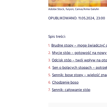
Adobe Stock, furyon, Canva/Anna Galuhn
OPUBLIKOWANO:
11.05.2024, 23:00
Spis treści:
Brudne stopy – mogą świadczyć o
Mycie stóp – gotowość na nowy 
Odcisk stóp – twój wpływ na ot
Sen o bolących stopach – potrz
Sennik: bose stopy – wielość zn
Chodzenie boso
Sennik: całowanie stóp