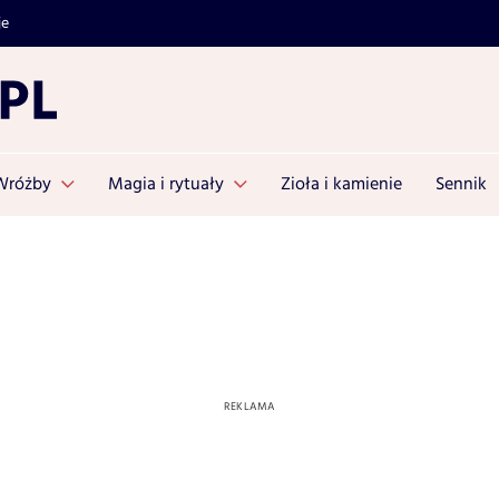
je
Wróżby
Magia i rytuały
Zioła i kamienie
Sennik