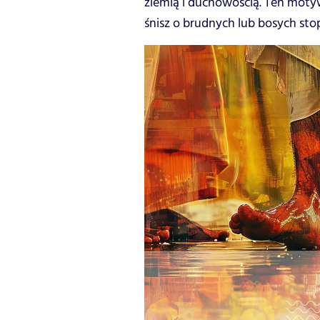
ziemią i duchowością. Ten moty
śnisz o brudnych lub bosych stop