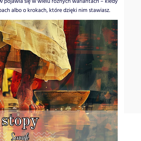
w pojawia się w wielu różnych wariantach – kiedy
ach albo o krokach, które dzięki nim stawiasz.