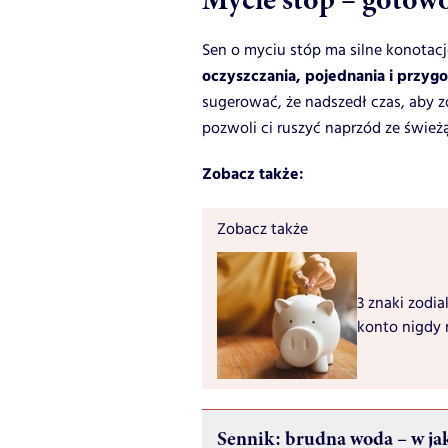
Sen o myciu stóp ma silne konotac
oczyszczania, pojednania i przyg
sugerować, że nadszedł czas, aby z
pozwoli ci ruszyć naprzód ze świeżą
Zobacz także:
Zobacz także
3 znaki zodia
konto nigdy 
Sennik: brudna woda – w jak