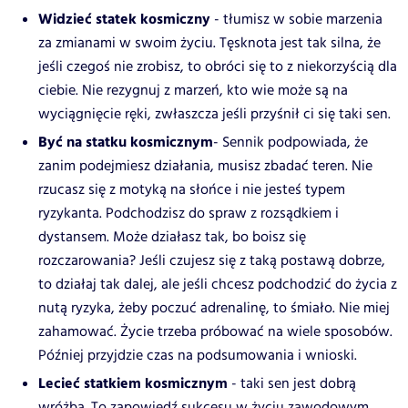
Widzieć statek kosmiczny
- tłumisz w sobie marzenia
za zmianami w swoim życiu. Tęsknota jest tak silna, że
jeśli czegoś nie zrobisz, to obróci się to z niekorzyścią dla
ciebie. Nie rezygnuj z marzeń, kto wie może są na
wyciągnięcie ręki, zwłaszcza jeśli przyśnił ci się taki sen.
Być na statku kosmicznym
- Sennik podpowiada, że
zanim podejmiesz działania, musisz zbadać teren. Nie
rzucasz się z motyką na słońce i nie jesteś typem
ryzykanta. Podchodzisz do spraw z rozsądkiem i
dystansem. Może działasz tak, bo boisz się
rozczarowania? Jeśli czujesz się z taką postawą dobrze,
to działaj tak dalej, ale jeśli chcesz podchodzić do życia z
nutą ryzyka, żeby poczuć adrenalinę, to śmiało. Nie miej
zahamować. Życie trzeba próbować na wiele sposobów.
Później przyjdzie czas na podsumowania i wnioski.
Lecieć statkiem kosmicznym
- taki sen jest dobrą
wróżbą. To zapowiedź sukcesu w życiu zawodowym.