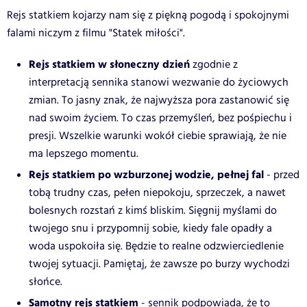
Rejs statkiem kojarzy nam się z piękną pogodą i spokojnymi
falami niczym z filmu "Statek miłości".
Rejs statkiem w słoneczny dzień
zgodnie z
interpretacją sennika stanowi wezwanie do życiowych
zmian. To jasny znak, że najwyższa pora zastanowić się
nad swoim życiem. To czas przemyśleń, bez pośpiechu i
presji. Wszelkie warunki wokół ciebie sprawiają, że nie
ma lepszego momentu.
Rejs statkiem po wzburzonej wodzie, pełnej fal
- przed
tobą trudny czas, pełen niepokoju, sprzeczek, a nawet
bolesnych rozstań z kimś bliskim. Sięgnij myślami do
twojego snu i przypomnij sobie, kiedy fale opadły a
woda uspokoiła się. Będzie to realne odzwierciedlenie
twojej sytuacji. Pamiętaj, że zawsze po burzy wychodzi
słońce.
Samotny rejs statkiem
- sennik podpowiada, że to