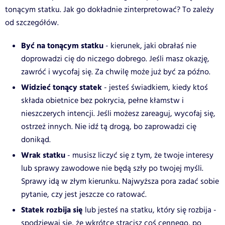
tonącym statku. Jak go dokładnie zinterpretować? To zależy
od szczegółów.
Być na tonącym statku
- kierunek, jaki obrałaś nie
doprowadzi cię do niczego dobrego. Jeśli masz okazję,
zawróć i wycofaj się. Za chwilę może już być za późno.
Widzieć tonący statek
- jesteś świadkiem, kiedy ktoś
składa obietnice bez pokrycia, pełne kłamstw i
nieszczerych intencji. Jeśli możesz zareaguj, wycofaj się,
ostrzeż innych. Nie idź tą drogą, bo zaprowadzi cię
donikąd.
Wrak statku
- musisz liczyć się z tym, że twoje interesy
lub sprawy zawodowe nie będą szły po twojej myśli.
Sprawy idą w złym kierunku. Najwyższa pora zadać sobie
pytanie, czy jest jeszcze co ratować.
Statek rozbija się
lub jesteś na statku, który się rozbija -
spodziewaj się, że wkrótce stracisz coś cennego, po