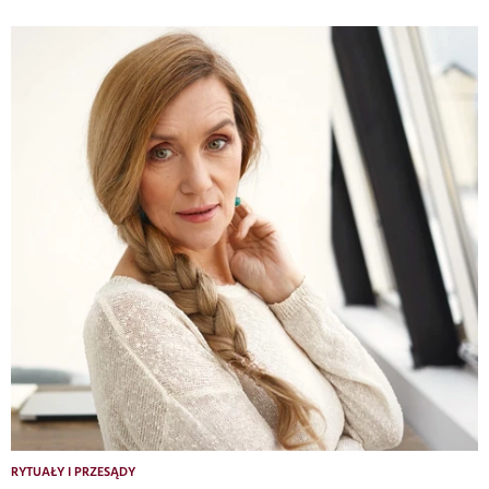
RYTUAŁY I PRZESĄDY