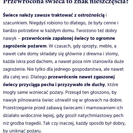
Przewrócona świeca to znak nieszczęścia?
Świece należy zawsze traktować z ostrożnością
i
szacunkiem. Niegdyś robiono to dlatego, że były cenne i
bardzo potrzebne w każdym domu. Tworzono też dobry
przewrócenie zapalonej świecy to ogromne
nawyk –
zagrożenie pożarem
. W czasach, gdy sprzęty, meble, a
nawet całe domy składały się głównie z drewna i słomy,
każda iskra pod dachem, a nawet poza nim stanowiła duże
zagrożenie. Nie tylko dla jednego gospodarstwa, ale nawet
przewrócenie nawet zgaszonej
dla całej wsi. Dlatego
świecy przyciąga pecha i przyzywało złe duchy
, które
mogły same wzniecać pożary. Przesąd ten głoszono, by
nawyk pilnowania świec utrwalił się w głowach na dobre.
Przestrzeganie przed zabawą świecami i marnowaniem ich
działało widocznie lepiej, gdy groził natychmiastowy pech
niż groźba tragedii. Tak czy inaczej, każdy sposób był dobry,
by uniknąć pożaru.