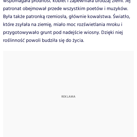
wspomagała płodność kobiet i zapewniała urodzaj ziemi. Jej
patronat obejmował przede wszystkim poetów i muzyków.
Była także patronką rzemiosła, głównie kowalstwa. Światło,
które zsyłała na ziemię, miało moc rozświetlania mroku i
przygotowywało grunt pod nadejście wiosny. Dzięki niej
roślinność powoli budziła się do życia.