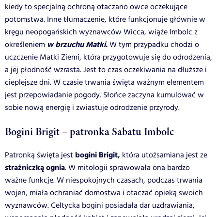
kiedy to specjalną ochroną otaczano owce oczekujące
potomstwa. Inne tłumaczenie, które funkcjonuje głównie w
kręgu neopogańskich wyznawców Wicca, wiąże Imbolc z
w brzuchu Matki.
określeniem
W tym przypadku chodzi o
uczczenie Matki Ziemi, która przygotowuje się do odrodzenia,
a jej płodność wzrasta. Jest to czas oczekiwania na dłuższe i
cieplejsze dni. W czasie trwania święta ważnym elementem
jest przepowiadanie pogody. Słońce zaczyna kumulować w
sobie nową energię i zwiastuje odrodzenie przyrody.
Bogini Brigit – patronka Sabatu Imbolc
bogini Brigit,
Patronką święta jest
która utożsamiana jest ze
strażniczką ognia
. W mitologii sprawowała ona bardzo
ważne funkcje. W niespokojnych czasach, podczas trwania
wojen, miała ochraniać domostwa i otaczać opieką swoich
wyznawców. Celtycka bogini posiadała dar uzdrawiania,