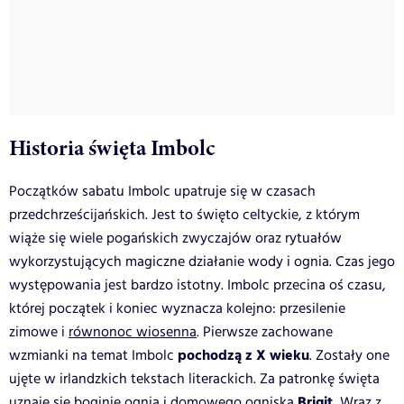
Historia święta Imbolc
Początków sabatu Imbolc upatruje się w czasach
przedchrześcijańskich. Jest to święto celtyckie, z którym
wiąże się wiele pogańskich zwyczajów oraz rytuałów
wykorzystujących magiczne działanie wody i ognia. Czas jego
występowania jest bardzo istotny. Imbolc przecina oś czasu,
której początek i koniec wyznacza kolejno: przesilenie
zimowe i
równonoc wiosenna
. Pierwsze zachowane
pochodzą z X wieku
wzmianki na temat Imbolc
. Zostały one
ujęte w irlandzkich tekstach literackich. Za patronkę święta
Brigit.
uznaje się boginię ognia i domowego ogniska
Wraz z