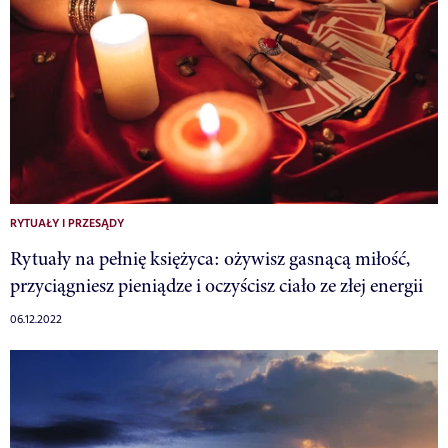
RYTUAŁY I PRZESĄDY
Rytuały na pełnię księżyca: ożywisz gasnącą miłość,
przyciągniesz pieniądze i oczyścisz ciało ze złej energii
06.12.2022