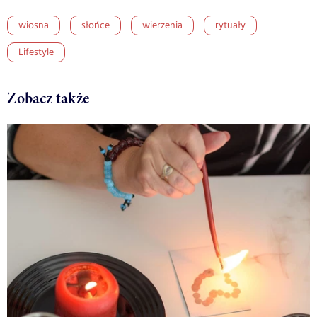
wiosna
słońce
wierzenia
rytuały
Lifestyle
Zobacz także