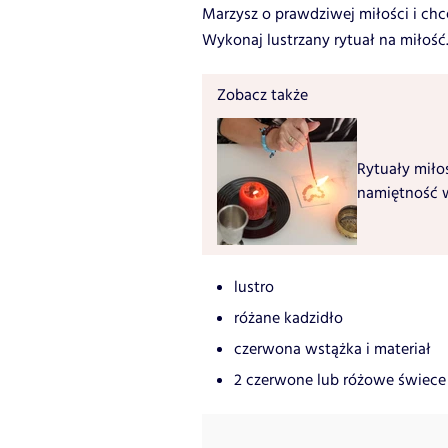
Marzysz o prawdziwej miłości i chc
Wykonaj lustrzany rytuał na miłość.
Zobacz także
Rytuały miło
namiętność 
lustro
różane kadzidło
czerwona wstążka i materiał
2 czerwone lub różowe świece