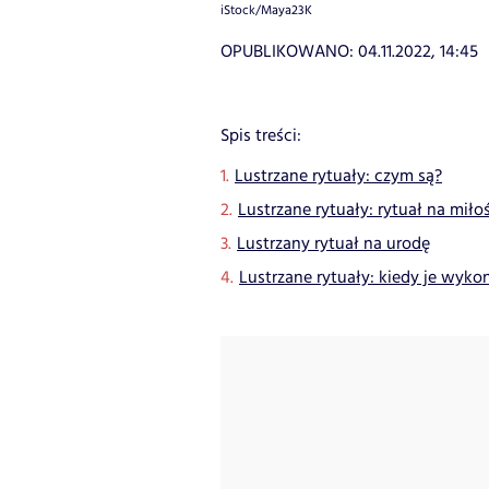
iStock/Maya23K
OPUBLIKOWANO:
04.11.2022, 14:45
Spis treści:
Lustrzane rytuały: czym są?
Lustrzane rytuały: rytuał na miło
Lustrzany rytuał na urodę
Lustrzane rytuały: kiedy je wyk