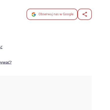
Obserwuj nas w Google
ść
onywać?