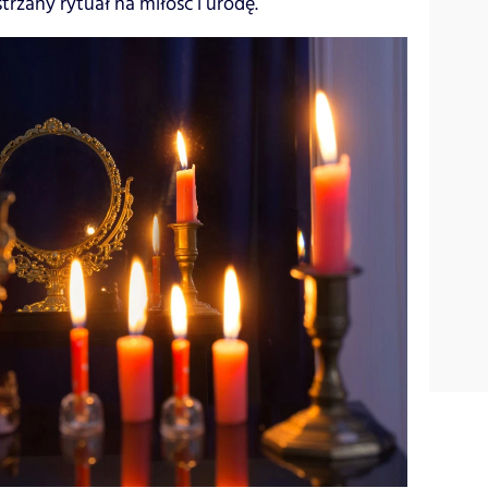
zany rytuał na miłość i urodę.