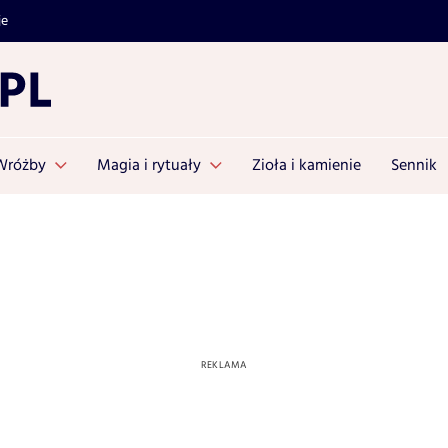
je
Wróżby
Magia i rytuały
Zioła i kamienie
Sennik