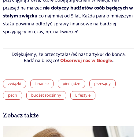
przyciągną słowa, które odbiją się echem w relacji. Ten
nie dotyczy budżetów osób będących w
przesąd na marzec
stałym związku
co najmniej od 5 lat. Każda para o mniejszym
stażu powinna odłożyć sprawy finansowe na bardziej
sprzyjający im czas, np. na kwiecień.
Dziękujemy, że przeczytałaś/eś nasz artykuł do końca.
Obserwuj nas w Google
.
Bądź na bieżąco!
związki
finanse
pieniądze
przesądy
pech
budżet rodzinny
Lifestyle
Zobacz także