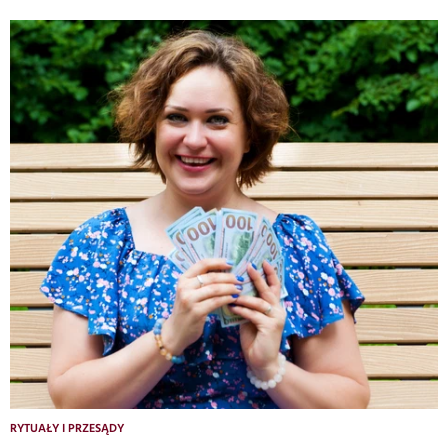
RYTUAŁY I PRZESĄDY