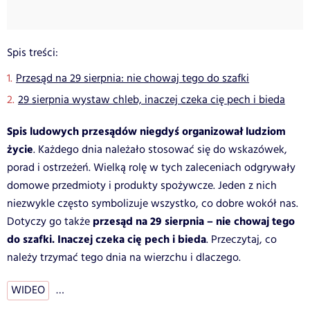
Spis treści:
Przesąd na 29 sierpnia: nie chowaj tego do szafki
29 sierpnia wystaw chleb, inaczej czeka cię pech i bieda
Spis ludowych przesądów niegdyś organizował ludziom
życie
. Każdego dnia należało stosować się do wskazówek,
porad i ostrzeżeń. Wielką rolę w tych zaleceniach odgrywały
domowe przedmioty i produkty spożywcze. Jeden z nich
niezwykle często symbolizuje wszystko, co dobre wokół nas.
przesąd na 29 sierpnia – nie chowaj tego
Dotyczy go także
do szafki. Inaczej czeka cię pech i bieda
. Przeczytaj, co
należy trzymać tego dnia na wierzchu i dlaczego.
WIDEO
…