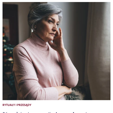
RYTUAŁY I PRZESĄDY