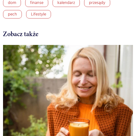
dom
finanse
kalendarz
przesądy
pech
Lifestyle
Zobacz także