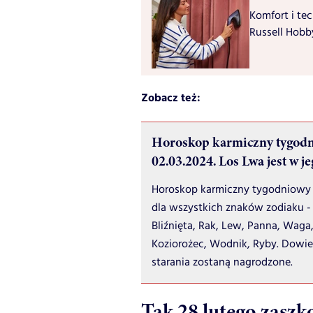
Komfort i te
Russell Hobb
Zobacz też:
Horoskop karmiczny tygodn
02.03.2024. Los Lwa jest w j
Horoskop karmiczny tygodniowy 
dla wszystkich znaków zodiaku - 
Bliźnięta, Rak, Lew, Panna, Waga,
Koziorożec, Wodnik, Ryby. Dowied
starania zostaną nagrodzone.
Tak 28 lutego zaszko