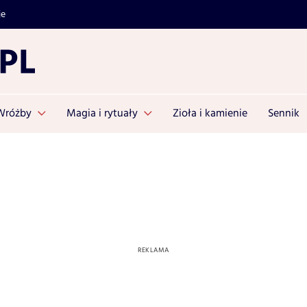
je
Wróżby
Magia i rytuały
Zioła i kamienie
Sennik