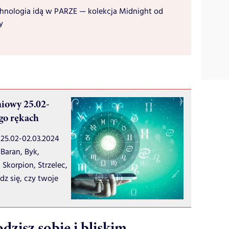
chnologia idą w PARZE — kolekcja Midnight od
y
iowy 25.02-
ego rękach
25.02-02.03.2024
Baran, Byk,
 Skorpion, Strzelec,
z się, czy twoje
dzisz sobie i bliskim