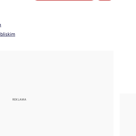
h
 bliskim