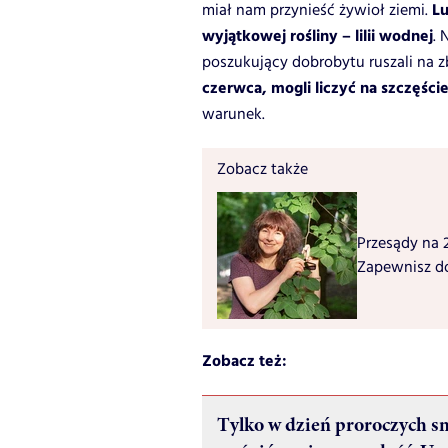
Lu
miał nam przynieść żywioł ziemi.
wyjątkowej rośliny – lilii wodnej
. 
poszukujący dobrobytu ruszali na zbi
czerwca, mogli liczyć na szczęście
warunek.
Zobacz także
Przesądy na 2
Zapewnisz do
Zobacz też:
Tylko w dzień proroczych 