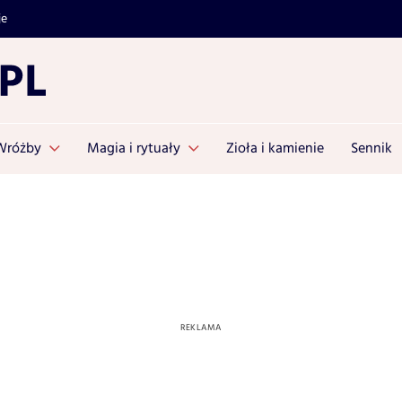
je
Wróżby
Magia i rytuały
Zioła i kamienie
Sennik