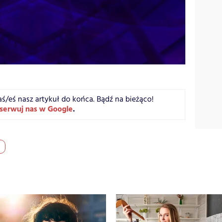
aś/eś nasz artykuł do końca. Bądź na bieżąco!
serwuj nas w Google
.