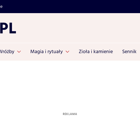
je
Wróżby
Magia i rytuały
Zioła i kamienie
Sennik