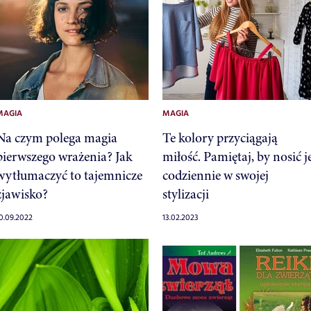
MAGIA
MAGIA
Na czym polega magia
Te kolory przyciągają
pierwszego wrażenia? Jak
miłość. Pamiętaj, by nosić j
wytłumaczyć to tajemnicze
codziennie w swojej
zjawisko?
stylizacji
0.09.2022
13.02.2023