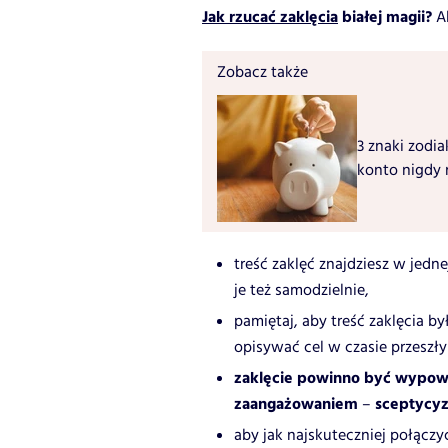
Jak rzucać zaklęcia
białej magii?
Ab
Zobacz także
3 znaki zodia
konto nigdy 
treść zaklęć znajdziesz w jedne
je też samodzielnie,
pamiętaj, aby treść zaklęcia b
opisywać cel w czasie przeszły
zaklęcie powinno być wypowi
zaangażowaniem
sceptycyzm
–
aby jak najskuteczniej połączy