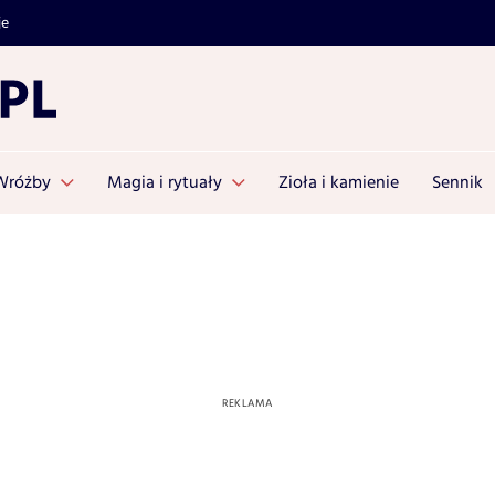
je
Wróżby
Magia i rytuały
Zioła i kamienie
Sennik