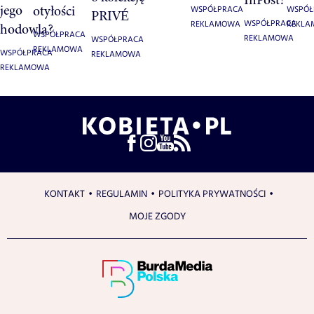
jego
otyłości
WSPÓŁPRACA
WSPÓŁ
PRIVÉ
WSPÓŁPRACA
REKLAMOWA
REKL
hodowla?
WSPÓŁPRACA
REKLAMOWA
WSPÓŁPRACA
REKLAMOWA
WSPÓŁPRACA
REKLAMOWA
REKLAMOWA
KONTAKT
REGULAMIN
POLITYKA PRYWATNOŚCI
MOJE ZGODY