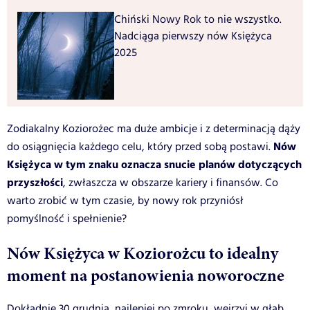
Chiński Nowy Rok to nie wszystko.
Nadciąga pierwszy nów Księżyca
2025
Zodiakalny Koziorożec ma duże ambicje i z determinacją dąży
Nów
do osiągnięcia każdego celu, który przed sobą postawi.
Księżyca w tym znaku oznacza snucie planów dotyczących
przyszłości
, zwłaszcza w obszarze kariery i finansów. Co
warto zrobić w tym czasie, by nowy rok przyniósł
pomyślność i spełnienie?
Nów Księżyca w Koziorożcu to idealny
moment na postanowienia noworoczne
Dokładnie 30 grudnia, najlepiej po zmroku, wejrzyj w głąb