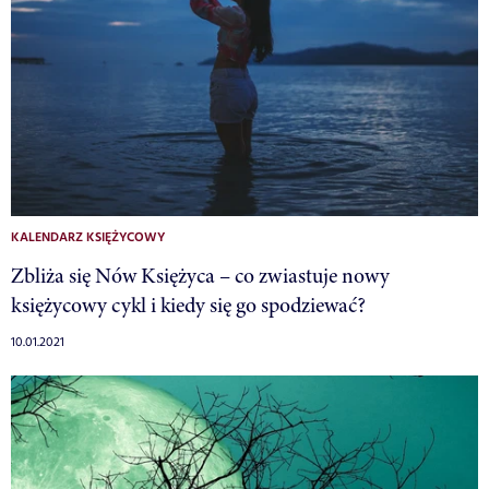
KALENDARZ KSIĘŻYCOWY
Zbliża się Nów Księżyca – co zwiastuje nowy
księżycowy cykl i kiedy się go spodziewać?
10.01.2021