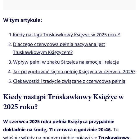
W tym artykule:
Kiedy nastąpi Truskawkowy Księżyc w 2025 roku?
Dlaczego czerwcowa pełnia nazywana jest
Truskawkowym Księżycem?
Wpływ pełni w znaku Strzelca na emocje i relacje
Jak przygotować się na pełnię Księżyca w czerwcu 2025?
Ciekawostki i tradycje związane z czerwcową pełnią
Kiedy nastąpi Truskawkowy Księżyc w
2025 roku?
W czerwcu 2025 roku pełnia Księżyca przypadnie
dokładnie na środę, 11 czerwca o godzinie 20:46.
To
Truskawkowy
właśnie wtedy na nocnym niebie pojawi się