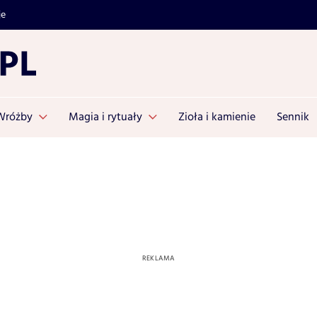
je
Wróżby
Magia i rytuały
Zioła i kamienie
Sennik