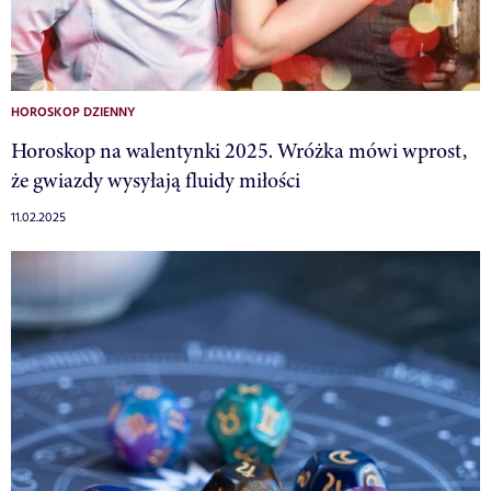
HOROSKOP DZIENNY
Horoskop na walentynki 2025. Wróżka mówi wprost,
że gwiazdy wysyłają fluidy miłości
11.02.2025