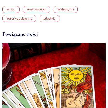
miłość
znaki zodiaku
Walentynki
horoskop dzienny
Lifestyle
Powiązane treści