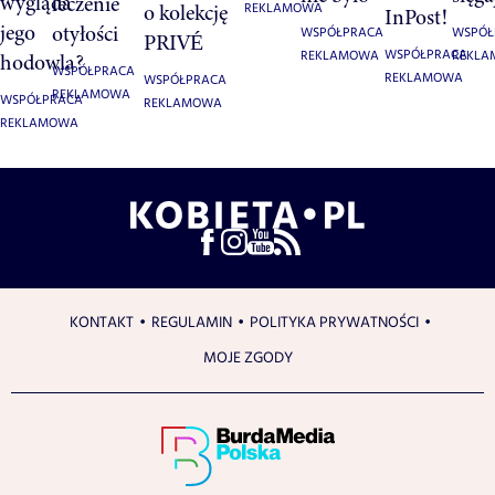
wygląda
leczenie
o kolekcję
REKLAMOWA
InPost!
jego
otyłości
WSPÓŁPRACA
WSPÓŁ
PRIVÉ
WSPÓŁPRACA
REKLAMOWA
REKL
hodowla?
WSPÓŁPRACA
REKLAMOWA
WSPÓŁPRACA
REKLAMOWA
WSPÓŁPRACA
REKLAMOWA
REKLAMOWA
KONTAKT
REGULAMIN
POLITYKA PRYWATNOŚCI
MOJE ZGODY