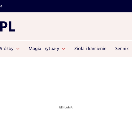
je
Wróżby
Magia i rytuały
Zioła i kamienie
Sennik