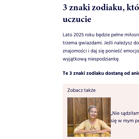
3 znaki zodiaku, kt
uczucie
Lato 2025 roku będzie pełne miłos
trzema gwiazdami. Jeśli należysz 
znajomości i daj się ponieść emoc
wyjątkową niespodziankę.
Te 3 znaki zodiaku dostaną od ani
Zobacz także
„Nie sądziła
się w mym pe