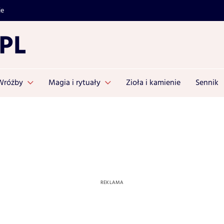
je
Wróżby
Magia i rytuały
Zioła i kamienie
Sennik