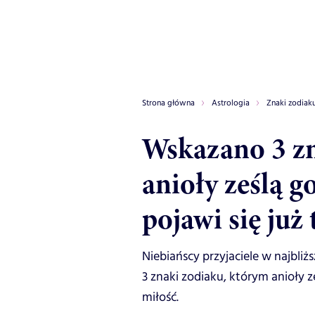
Strona główna
Astrologia
Znaki zodiak
Wskazano 3 zn
anioły ześlą g
pojawi się już 
Niebiańscy przyjaciele w najbli
3 znaki zodiaku, którym anioły z
miłość.