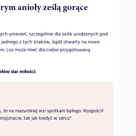
órym anioły ześlą gorące
nych uniesień, szczególnie dla osób urodzonych pod
do jednego z tych znaków, bądź otwarty na nowe
jom. Los może mieć dla ciebie przygotowaną
ołów dar miłości:
m, że na mazurskiej wsi spotkam byłego. Rozgościł
nsjonacie, tak jak kiedyś w sercu"