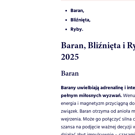
Baran,
Bliźnięta,
Ryby.
Baran, Bliźnięta i R
2025
Baran
Barany uwielbiają adrenalinę i in
pełnym miłosnych wyzwań.
Wenus
energia i magnetyzm przyciągną d
związek. Baran otrzyma od anioła 
wejrzenia. Może go połączyć silna 
szansa na podjęcie ważnej decyzji 
działać zbyt impulsywnie – czasami