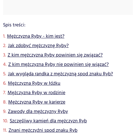
Spis treści:
Mężczyzna Ryby - kim jest?
Jak zdobyć mężczyznę Ryby?
Z kim mężczyzna Ryby powinien się związać?
Z kim mężczyzna Ryby nie powinien się wiązać?
Jak wygląda randka z mężczyzną spod znaku Ryb?
Mężczyzna Ryby w łóżku
Mężczyzna Ryby w rodzinie
Mężczyzna Ryby w karierze
Zawody dla mężczyzny Ryby
Szczęśliwy kamień dla mężczyzn Ryb
Znani mężczyźni spod znaku Ryb