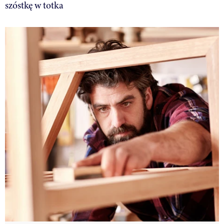
szóstkę w totka