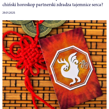
chiński horoskop partnerski zdradza tajemnice serca?
29.01.2025