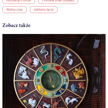
horoskop chiński
chińskie znaki zodiaku
Wolny czas
odsłona życia
Zobacz także