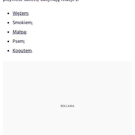
Wężem
;
Smokiem;
Małpą
;
Psem;
Kogutem
.