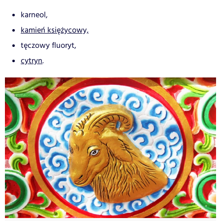
karneol,
kamień księżycowy,
tęczowy fluoryt,
cytryn
.