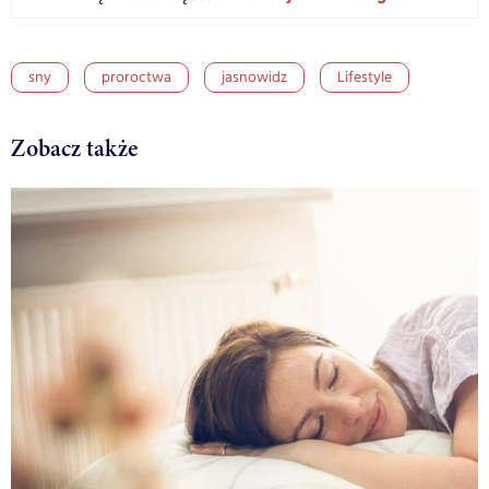
sny
proroctwa
jasnowidz
Lifestyle
Zobacz także