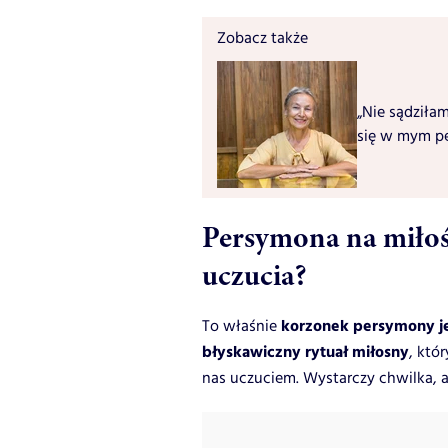
Zobacz także
„Nie sądziła
się w mym pe
Persymona na miłoś
uczucia?
korzonek persymony je
To właśnie
błyskawiczny rytuał miłosny
, któ
nas uczuciem. Wystarczy chwilka, a