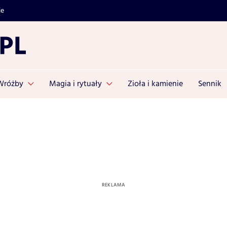
je
Wróżby
Magia i rytuały
Zioła i kamienie
Sennik