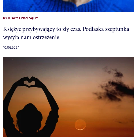
RYTUAŁY I PRZESĄDY
Księżyc przybywający to zły czas. Podlaska szeptunka
wysyła nam ostrzeżenie
10.06.2024