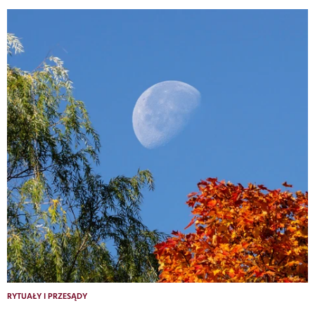
RYTUAŁY I PRZESĄDY