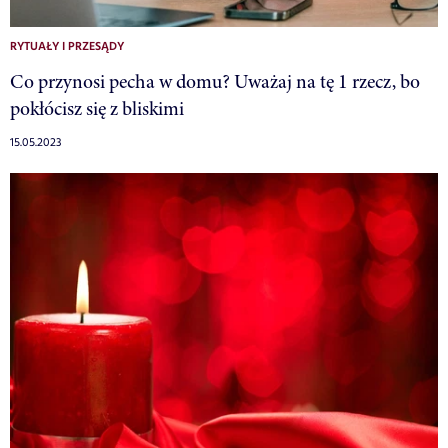
RYTUAŁY I PRZESĄDY
Co przynosi pecha w domu? Uważaj na tę 1 rzecz, bo
pokłócisz się z bliskimi
15.05.2023