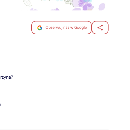
Obserwuj nas w Google
arzyna?
h