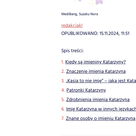
MediBang, Suzaku Nora
redakcjakl
OPUBLIKOWANO:
15.11.2024, 11:51
Spis treści:
Kiedy są imieniny Katarzyny?
Znaczenie imienia Katarzyna
„Kasia to nie imię” – jaka jest Kat
Patronki Katarzyny
Zdrobnienia imienia Katarzyna
Imię Katarzyna w innych językac
Znane osoby o imieniu Katarzyna