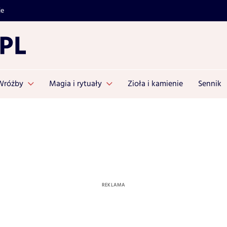
je
Wróżby
Magia i rytuały
Zioła i kamienie
Sennik