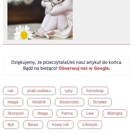
Dziękujemy, że przeczytałaś/eś nasz artykuł do końca.
Obserwuj nas w Google
.
Bądź na bieżąco!
rak
znaki zodiaku
ryby
horoskop
magia
Wodnik
Koziorożec
Strzelec
Skorpion
Waga
Panna
Lew
Bliźnięta
Byk
Baran
nowy rok
Lifestyle