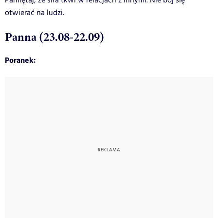
Pamiętaj, że siła tkwi w relacjach z innymi. Nie bój się
otwierać na ludzi.
Panna (23.08-22.09)
Poranek: