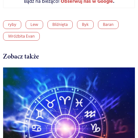
Obserwuj nas w Google
.
Bądź na bieżąco!
ryby
Lew
Bliźnięta
Byk
Baran
Wróżbita Evan
Zobacz także