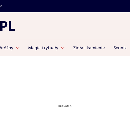
je
Wróżby
Magia i rytuały
Zioła i kamienie
Sennik