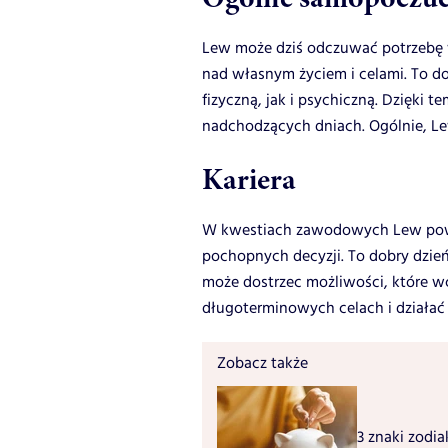
Lew może dziś odczuwać potrzebę we
nad własnym życiem i celami. To d
fizyczną, jak i psychiczną. Dzięki 
nadchodzących dniach. Ogólnie, Lew 
Kariera
W kwestiach zawodowych Lew powi
pochopnych decyzji. To dobry dzień
może dostrzec możliwości, które wc
długoterminowych celach i działać
Zobacz także
3 znaki zodia