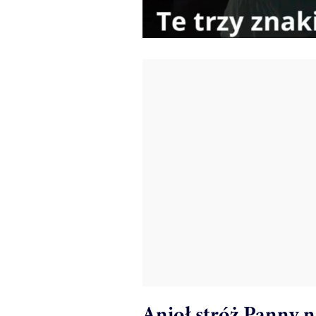
Anioł stróż Panny n