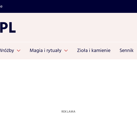
je
Wróżby
Magia i rytuały
Zioła i kamienie
Sennik