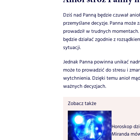
Dziś nad Panną będzie czuwał anio
przemyślane decyzje. Panna może zau
prowadził w trudnych momentach. J
będzie działać zgodnie z rozsądkie
sytuacji.
Jednak Panna powinna unikać nadm
może to prowadzić do stresu i zmart
wytchnienia. Dzięki temu anioł mąd
ważnych decyzjach.
Zobacz także
Horoskop dzi
Miranda mów