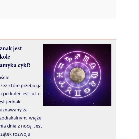
znak jest
kole
zamyka cykl?
aście
zez które przebiega
 po kolei jest już o
est jednak
t uznawany za
 zodiakalnym, wiąże
ia dnia z nocą. Jest
czątek rozwoju