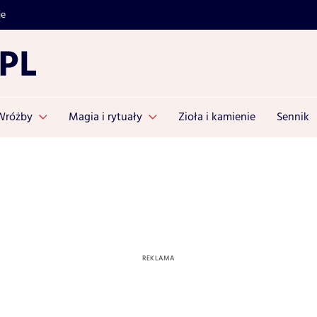
je
Wróżby
Magia i rytuały
Zioła i kamienie
Sennik