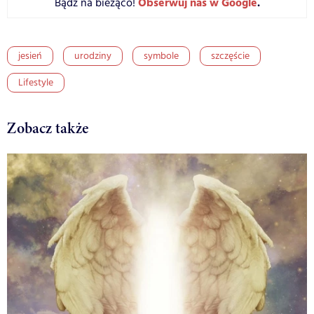
Obserwuj nas w Google
.
Bądź na bieżąco!
jesień
urodziny
symbole
szczęście
Lifestyle
Zobacz także