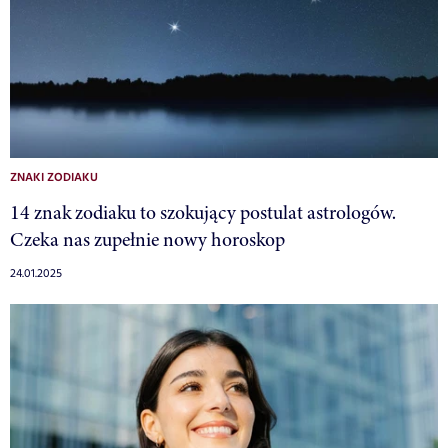
ZNAKI ZODIAKU
14 znak zodiaku to szokujący postulat astrologów.
Czeka nas zupełnie nowy horoskop
24.01.2025