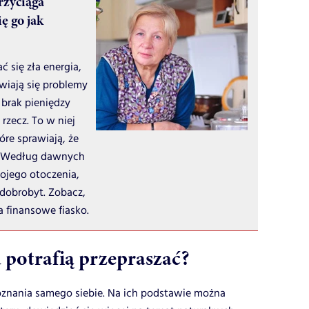
rzyciąga
ę go jak
się zła energia,
awiają się problemy
 brak pieniędzy
zecz. To w niej
óre sprawiają, że
ą. Według dawnych
wojego otoczenia,
 dobrobyt. Zobacz,
a finansowe fiasko.
 potrafią przepraszać?
poznania samego siebie. Na ich podstawie można