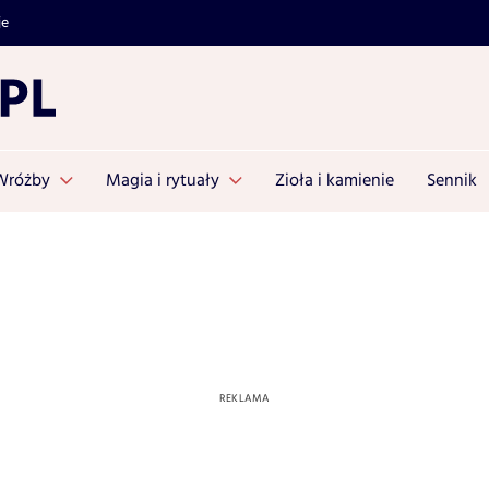
je
Wróżby
Magia i rytuały
Zioła i kamienie
Sennik