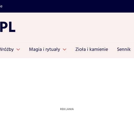
je
Wróżby
Magia i rytuały
Zioła i kamienie
Sennik