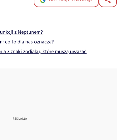
Obserwuj nas w Google
iunkcji z Neptunem?
: co to dla nas oznacza?
 a 3 znaki zodiaku, które muszą uważać