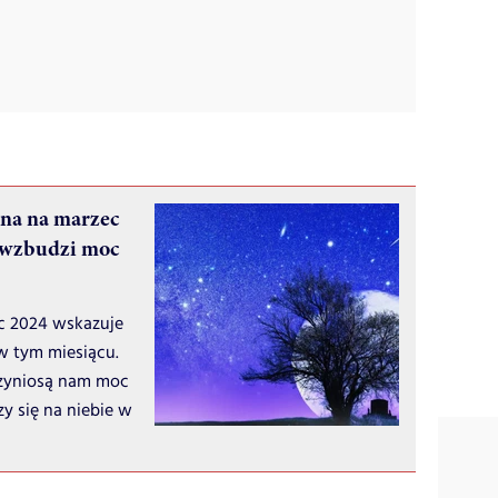
zna na marzec
e wzbudzi moc
c 2024 wskazuje
w tym miesiącu.
przyniosą nam moc
y się na niebie w