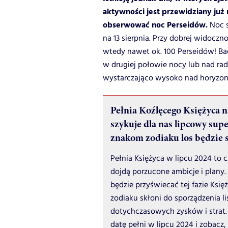
aktywności jest przewidziany już
obserwować noc Perseidów.
Noc s
na 13 sierpnia. Przy dobrej widoc
wtedy nawet ok. 100 Perseidów! Ba
w drugiej połowie nocy lub nad ra
wystarczająco wysoko nad horyzo
Pełnia Koźlęcego Księżyca 
szykuje dla nas lipcowy sup
znakom zodiaku los będzie s
Pełnia Księżyca w lipcu 2024 to c
dojdą porzucone ambicje i plany.
będzie przyświecać tej fazie Księ
zodiaku skłoni do sporządzenia li
dotychczasowych zysków i strat.
datę pełni w lipcu 2024 i zobacz,