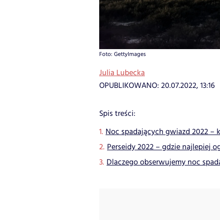
Foto: GettyImages
Julia Lubecka
OPUBLIKOWANO:
20.07.2022, 13:16
Spis treści:
Noc spadających gwiazd 2022 – 
Perseidy 2022 – gdzie najlepiej 
Dlaczego obserwujemy noc spada