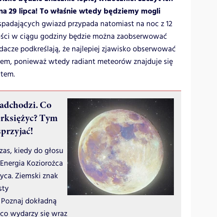
 na 29 lipca! To właśnie wtedy będziemy mogli
padających gwiazd przypada natomiast na noc z 12
zności w ciągu godziny będzie można zaobserwować
dacze podkreślają, że najlepiej zjawisko obserwować
dem, ponieważ wtedy radiant meteorów znajduje się
ntem.
nadchodzi. Co
erksiężyc? Tym
przyjać!
zas, kiedy do głosu
 Energia Koziorożca
życa. Ziemski znak
sty
 Poznaj dokładną
 co wydarzy się wraz