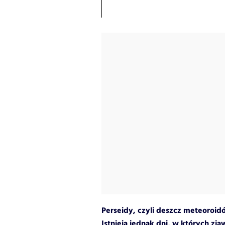
Perseidy, czyli deszcz meteoroidów
Istnieją jednak dni, w których zja