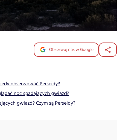
Obserwuj nas w Google
kiedy obserwować Perseidy?
oglądać noc spadających gwiazd?
jących gwiazd? Czym są Perseidy?