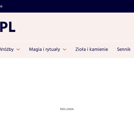
je
Wróżby
Magia i rytuały
Zioła i kamienie
Sennik